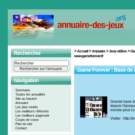
>
>
>
>
Accueil
Annuaire
Jeux vidéos
Gam
Rechercher
www.gameforever.fr
Game Forever : Base de 
Navigation
Sommaire
Toutes les actualités
Site au hasard
Grande base d
Annuaire
depuis l'époque 
Les plus visités
monde peut con
Les meilleurs référents
Les meilleurs pagerank
Visiter : http:/
Coups de coeur
Plan du site
Contact