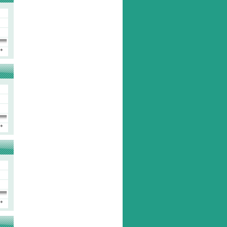
 +
 +
 +