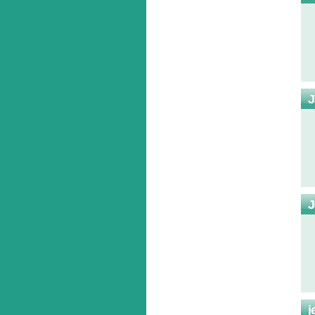
J
J
j