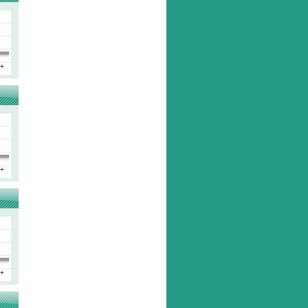
 +
 +
 +