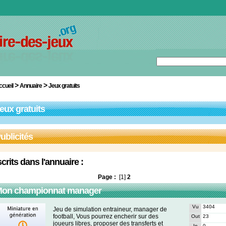
>
>
ccueil
Annuaire
Jeux gratuits
eux gratuits
ublicités
scrits dans l'annuaire :
Page :
[1]
2
on championnat manager
Vu
3404
Jeu de simulation entraineur, manager de
football, Vous pourrez encherir sur des
Out
23
joueurs libres, proposer des transferts et
In
0