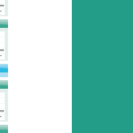
 +
 +
 +