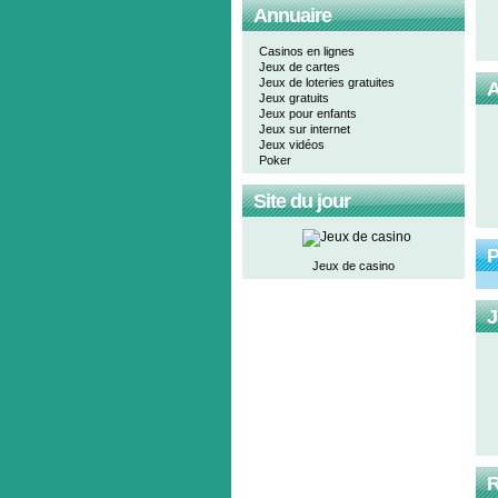
Annuaire
Casinos en lignes
Jeux de cartes
Jeux de loteries gratuites
A
Jeux gratuits
Jeux pour enfants
Jeux sur internet
Jeux vidéos
Poker
Site du jour
P
Jeux de casino
J
R