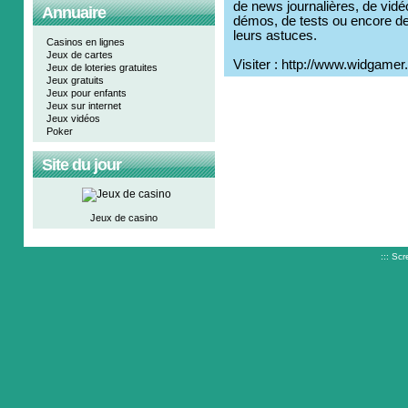
de news journalières, de vidé
Annuaire
démos, de tests ou encore de 
leurs astuces.
Casinos en lignes
Jeux de cartes
Visiter : http://www.widgame
Jeux de loteries gratuites
Jeux gratuits
Jeux pour enfants
Jeux sur internet
Jeux vidéos
Poker
Site du jour
Jeux de casino
:::
Scr